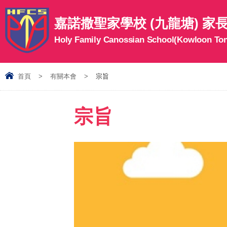
嘉諾撒聖家學校 (九龍塘) 家
Holy Family Canossian School(Kowloon To
首頁
>
有關本會
>
宗旨
宗旨